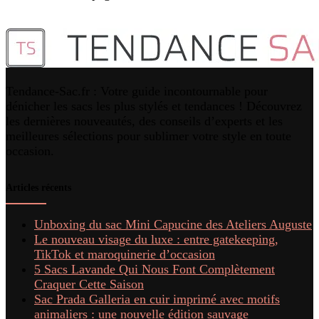
Tendance-Sac.fr : Votre guide incontournable pour
dénicher les sacs les plus stylés et tendances ! Découvrez
les dernières nouveautés, des conseils d’experts et les
meilleures sélections pour sublimer votre style en toute
occasion.
Articles récents
Unboxing du sac Mini Capucine des Ateliers Auguste
Le nouveau visage du luxe : entre gatekeeping,
TikTok et maroquinerie d’occasion
5 Sacs Lavande Qui Nous Font Complètement
Craquer Cette Saison
Sac Prada Galleria en cuir imprimé avec motifs
animaliers : une nouvelle édition sauvage