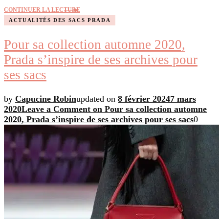
CONTINUER LA LECTURE
ACTUALITÉS DES SACS PRADA
Pour sa collection automne 2020,
Prada s’inspire de ses archives pour
ses sacs
by
Capucine Robin
updated on
8 février 2024
7 mars
2020
Leave a Comment
on Pour sa collection automne
2020, Prada s’inspire de ses archives pour ses sacs
0