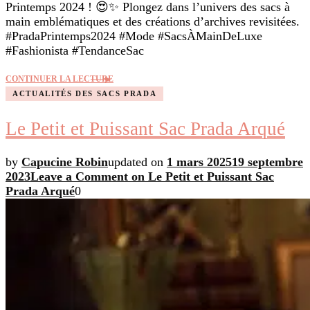
Printemps 2024 ! 😍✨ Plongez dans l’univers des sacs à
main emblématiques et des créations d’archives revisitées.
#PradaPrintemps2024 #Mode #SacsÀMainDeLuxe
#Fashionista #TendanceSac
CONTINUER LA LECTURE
ACTUALITÉS DES SACS PRADA
Le Petit et Puissant Sac Prada Arqué
by
Capucine Robin
updated on
1 mars 2025
19 septembre
2023
Leave a Comment
on Le Petit et Puissant Sac
Prada Arqué
0