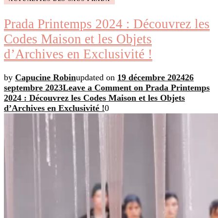
Prada Printemps 2024 : Découvrez les
Codes Maison et les Objets
d’Archives en Exclusivité !
by
Capucine Robin
updated on
19 décembre 2024
26
septembre 2023
Leave a Comment
on Prada Printemps
2024 : Découvrez les Codes Maison et les Objets
d’Archives en Exclusivité !
0