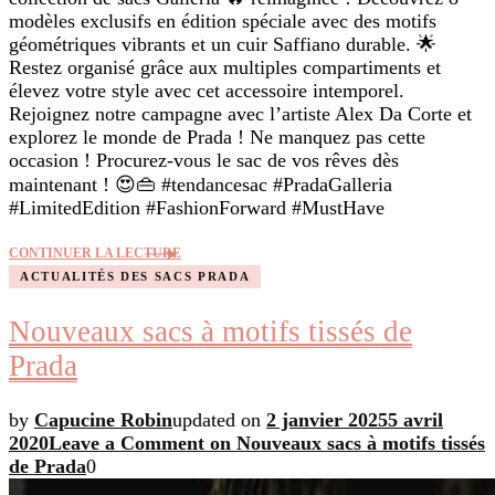
modèles exclusifs en édition spéciale avec des motifs
géométriques vibrants et un cuir Saffiano durable. 🌟
Restez organisé grâce aux multiples compartiments et
élevez votre style avec cet accessoire intemporel.
Rejoignez notre campagne avec l’artiste Alex Da Corte et
explorez le monde de Prada ! Ne manquez pas cette
occasion ! Procurez-vous le sac de vos rêves dès
maintenant ! 😍👜 #tendancesac #PradaGalleria
#LimitedEdition #FashionForward #MustHave
CONTINUER LA LECTURE
ACTUALITÉS DES SACS PRADA
Nouveaux sacs à motifs tissés de
Prada
by
Capucine Robin
updated on
2 janvier 2025
5 avril
2020
Leave a Comment
on Nouveaux sacs à motifs tissés
de Prada
0