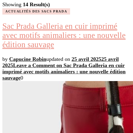
Showing
14 Result(s)
ACTUALITÉS DES SACS PRADA
Sac Prada Galleria en cuir imprimé
avec motifs animaliers : une nouvelle
édition sauvage
by
Capucine Robin
updated on
25 avril 2025
25 avril
2025
Leave a Comment
on Sac Prada Galleria en cuir
imprimé avec motifs animaliers : une nouvelle édition
sauvage
0