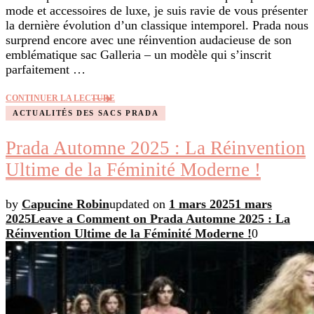
mode et accessoires de luxe, je suis ravie de vous présenter
la dernière évolution d’un classique intemporel. Prada nous
surprend encore avec une réinvention audacieuse de son
emblématique sac Galleria – un modèle qui s’inscrit
parfaitement …
CONTINUER LA LECTURE
ACTUALITÉS DES SACS PRADA
Prada Automne 2025 : La Réinvention
Ultime de la Féminité Moderne !
by
Capucine Robin
updated on
1 mars 2025
1 mars
2025
Leave a Comment
on Prada Automne 2025 : La
Réinvention Ultime de la Féminité Moderne !
0