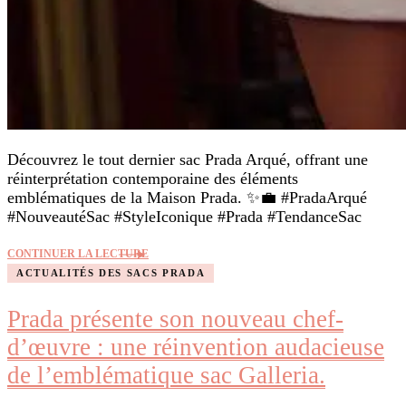
Découvrez le tout dernier sac Prada Arqué, offrant une
réinterprétation contemporaine des éléments
emblématiques de la Maison Prada. ✨💼 #PradaArqué
#NouveautéSac #StyleIconique #Prada #TendanceSac
CONTINUER LA LECTURE
ACTUALITÉS DES SACS PRADA
Prada présente son nouveau chef-
d’œuvre : une réinvention audacieuse
de l’emblématique sac Galleria.