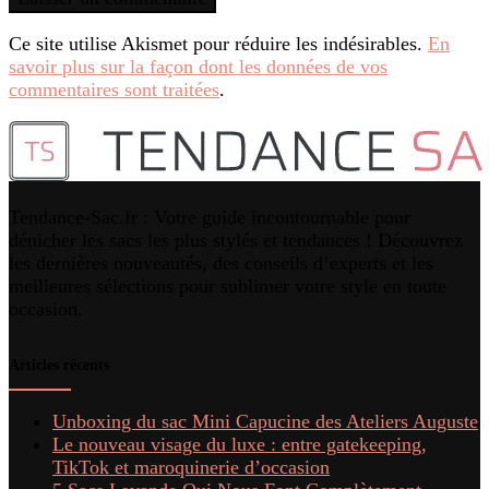
Ce site utilise Akismet pour réduire les indésirables.
En
savoir plus sur la façon dont les données de vos
commentaires sont traitées
.
Tendance-Sac.fr : Votre guide incontournable pour
dénicher les sacs les plus stylés et tendances ! Découvrez
les dernières nouveautés, des conseils d’experts et les
meilleures sélections pour sublimer votre style en toute
occasion.
Articles récents
Unboxing du sac Mini Capucine des Ateliers Auguste
Le nouveau visage du luxe : entre gatekeeping,
TikTok et maroquinerie d’occasion