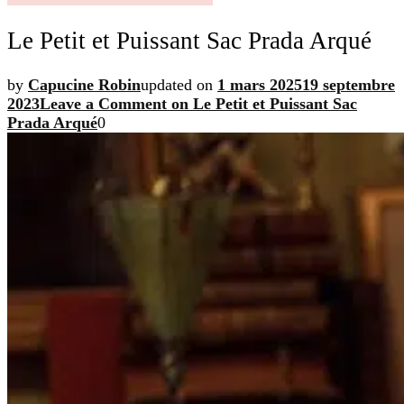
Le Petit et Puissant Sac Prada Arqué
by
Capucine Robin
updated on
1 mars 2025
19 septembre
2023
Leave a Comment
on Le Petit et Puissant Sac
Prada Arqué
0