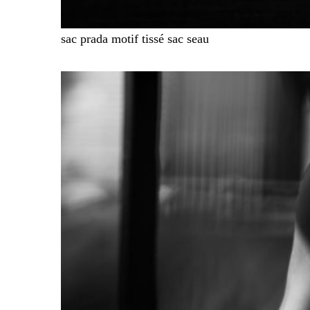
sac prada motif tissé sac seau