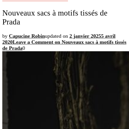
Nouveaux sacs à motifs tissés de
Prada
by
Capucine Robin
updated on
2 janvier 2025
5 avril
2020
Leave a Comment
on Nouveaux sacs à motifs tissés
de Prada
0