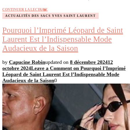
CONTINUER LA LECTURE
ACTUALITÉS DES SACS YVES SAINT LAURENT
Pourquoi l’Imprimé Léopard de Saint
Laurent Est l’Indispensable Mode
Audacieux de la Saison
by
Capucine Robin
updated on
8 décembre 2024
12
octobre 2024
Leave a Comment
on Pourquoi l’Imprimé
Léopard de Saint Laurent Est l’Indispensable Mode
Audacieux de la Saison
0