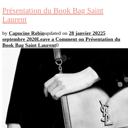
Présentation du Book Bag Saint
Laurent
by
Capucine Robin
updated on
28 janvier 2022
5
septembre 2020
Leave a Comment
on Présentation du
Book Bag Saint Laurent
0