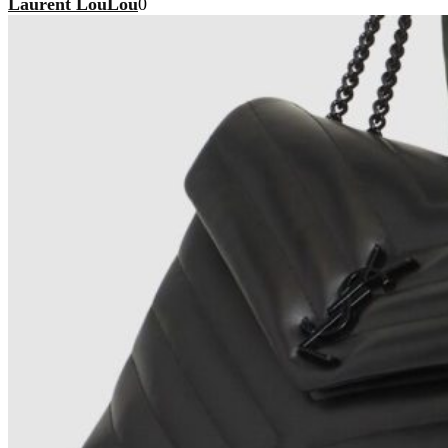
Laurent LouLou
0