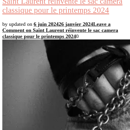
Saint Laurent réinvente le sac camera
classique pour le printemps 2024
by
updated on
6 juin 2024
26 janvier 2024
Leave a
Comment
on Saint Laurent réinvente le sac camera
classique pour le printemps 2024
0