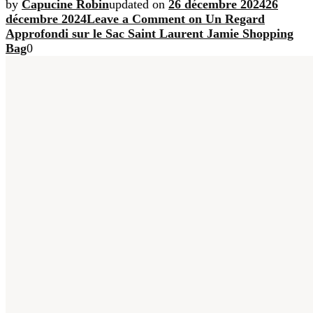
by
Capucine Robin
updated on
26 décembre 2024
26
décembre 2024
Leave a Comment
on Un Regard
Approfondi sur le Sac Saint Laurent Jamie Shopping
Bag
0