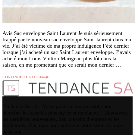
Avis Sac enveloppe Saint Laurent Je suis sérieusement
frappé par le nouveau sac enveloppe Saint laurent dans ma
vie. J’ai été victime de ma propre indulgence l’été dernier
lorsque j’ai acheté un sac Saint Laurent enveloppe. J’avais
acheté mon Louis Vuitton Marignan plus tôt dans la
saison, en me promettant que ce serait mon dernier …
CONTINUER LA LECTURE
Tendance-Sac.fr : Votre guide incontournable pour
dénicher les sacs les plus stylés et tendances ! Découvrez
les dernières nouveautés, des conseils d’experts et les
meilleures sélections pour sublimer votre style en toute
occasion.