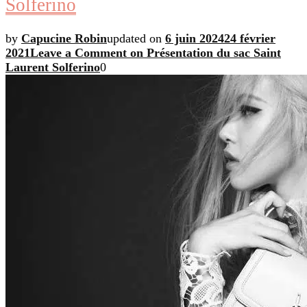
Solferino
by
Capucine Robin
updated on
6 juin 2024
24 février
2021
Leave a Comment
on Présentation du sac Saint
Laurent Solferino
0