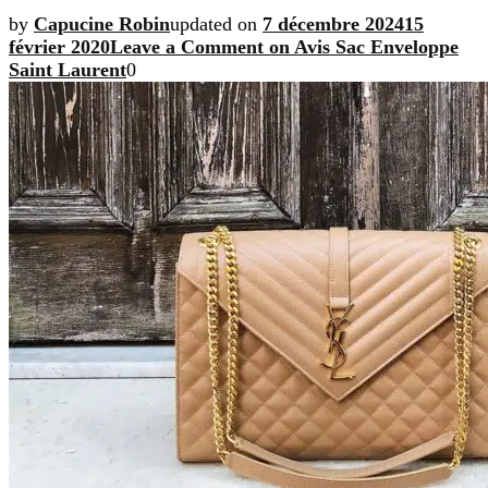
by
Capucine Robin
updated on
7 décembre 2024
15
février 2020
Leave a Comment
on Avis Sac Enveloppe
Saint Laurent
0