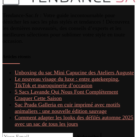
Tendance-Sac.fr : Votre guide incontournable pour
dénicher les sacs les plus stylés et tendances ! Découvrez
les dernières nouveautés, des conseils d’experts et les
meilleures sélections pour sublimer votre style en toute
occasion.
Articles récents
Unboxing du sac Mini Capucine des Ateliers Auguste
Le nouveau visage du luxe : entre gatekeeping,
TikTok et maroquinerie d’occasion
5 Sacs Lavande Qui Nous Font Complètement
Craquer Cette Saison
Sac Prada Galleria en cuir imprimé avec motifs
animaliers : une nouvelle édition sauvage
Comment adapter les looks des défilés automne 2025
avec un sac de tous les jours