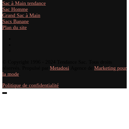
Sac à Main tendance
Sac Homme
Grand Sac à Main
Sacs Banane
Plan du site
© Copyright 1996 - 2024 Tendance Sac. Tous droits
réservés. Propulsé par
Metadosi
Agence de
Marketing pour
la mode
.
Politique de confidentialité