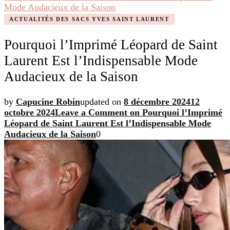
Mode Audacieux de la Saison
ACTUALITÉS DES SACS YVES SAINT LAURENT
Pourquoi l’Imprimé Léopard de Saint
Laurent Est l’Indispensable Mode
Audacieux de la Saison
by
Capucine Robin
updated on
8 décembre 2024
12
octobre 2024
Leave a Comment
on Pourquoi l’Imprimé
Léopard de Saint Laurent Est l’Indispensable Mode
Audacieux de la Saison
0