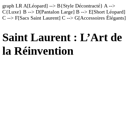
graph LR A[Léopard] --> B{Style Décontracté} A -->
C{Luxe} B --> D[Pantalon Large] B --> E[Short Léopard]
C --> F[Sacs Saint Laurent] C --> G[Accessoires Élégants]
Saint Laurent : L’Art de
la Réinvention