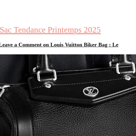
 Sac Tendance Printemps 2025
Leave a Comment
on Louis Vuitton Biker Bag : Le