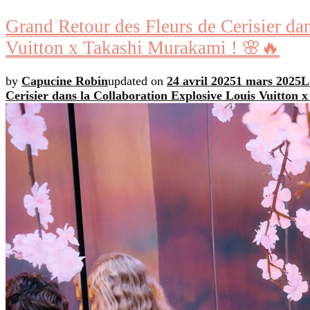
Grand Retour des Fleurs de Cerisier da
Vuitton x Takashi Murakami ! 🌸🔥
by
Capucine Robin
updated on
24 avril 2025
1 mars 2025
L
Cerisier dans la Collaboration Explosive Louis Vuitton