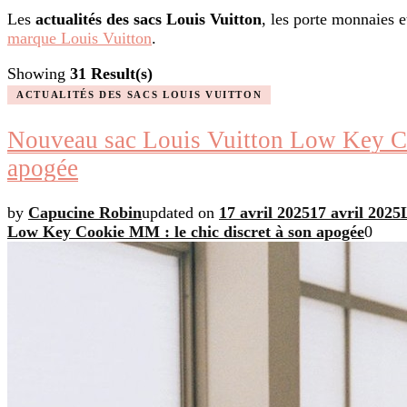
Les
actualités des sacs Louis Vuitton
, les porte monnaies e
marque Louis Vuitton
.
Showing
31 Result(s)
ACTUALITÉS DES SACS LOUIS VUITTON
Nouveau sac Louis Vuitton Low Key Co
apogée
by
Capucine Robin
updated on
17 avril 2025
17 avril 2025
Low Key Cookie MM : le chic discret à son apogée
0