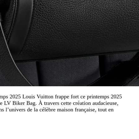
ps 2025 Louis Vuitton frappe fort ce printemps 2025
le LV Biker Bag. À travers cette création audacieuse,
 l’univers de la célèbre maison française, tout en