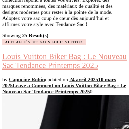
collection répond à toutes vos envies. Explorez des
marques renommées, des matériaux de qualité et des
designs modernes pour rester à la pointe de la mode.
Adoptez votre sac coup de cœur dès aujourd’hui et
affirmez votre style avec Tendance Sac !
Showing
25 Result(s)
ACTUALITÉS DES SACS LOUIS VUITTON
Louis Vuitton Biker Bag : Le Nouveau
Sac Tendance Printemps 2025
by
Capucine Robin
updated on
24 avril 2025
10 mars
2025
Leave a Comment
on Louis Vuitton Biker Bag : Le
Nouveau Sac Tendance Printemps 2025
0