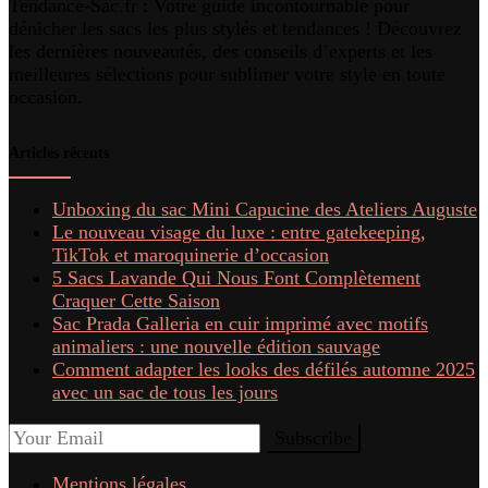
Tendance-Sac.fr : Votre guide incontournable pour
dénicher les sacs les plus stylés et tendances ! Découvrez
les dernières nouveautés, des conseils d’experts et les
meilleures sélections pour sublimer votre style en toute
occasion.
Articles récents
Unboxing du sac Mini Capucine des Ateliers Auguste
Le nouveau visage du luxe : entre gatekeeping,
TikTok et maroquinerie d’occasion
5 Sacs Lavande Qui Nous Font Complètement
Craquer Cette Saison
Sac Prada Galleria en cuir imprimé avec motifs
animaliers : une nouvelle édition sauvage
Comment adapter les looks des défilés automne 2025
avec un sac de tous les jours
Mentions légales