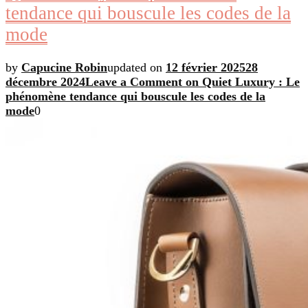
tendance qui bouscule les codes de la
mode
by
Capucine Robin
updated on
12 février 2025
28
décembre 2024
Leave a Comment
on Quiet Luxury : Le
phénomène tendance qui bouscule les codes de la
mode
0