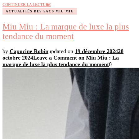
CONTINUER LA LECTURE
ACTUALITÉS DES SACS MIU MIU
Miu Miu : La marque de luxe la plus
tendance du moment
by
Capucine Robin
updated on
19 décembre 2024
28
octobre 2024
Leave a Comment
on Miu Miu : La
marque de luxe la plus tendance du moment
0