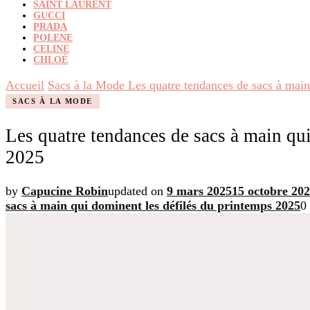
SAINT LAURENT
GUCCI
PRADA
POLENE
CELINE
CHLOÉ
Accueil
Sacs à la Mode
Les quatre tendances de sacs à main
SACS À LA MODE
Les quatre tendances de sacs à main qu
2025
by
Capucine Robin
updated on
9 mars 2025
15 octobre 20
sacs à main qui dominent les défilés du printemps 2025
0