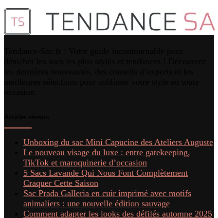
Tendance-Sac.fr : Votre guide incontournable pour
dénicher les sacs les plus stylés et tendances ! Découvrez
les dernières nouveautés, des conseils d’experts et les
meilleures sélections pour sublimer votre style en toute
occasion.
Articles récents
Unboxing du sac Mini Capucine des Ateliers Auguste
Le nouveau visage du luxe : entre gatekeeping,
TikTok et maroquinerie d’occasion
5 Sacs Lavande Qui Nous Font Complètement
Craquer Cette Saison
Sac Prada Galleria en cuir imprimé avec motifs
animaliers : une nouvelle édition sauvage
Comment adapter les looks des défilés automne 2025