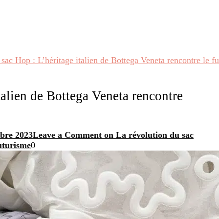
 sac Hop : L’héritage italien de Bottega Veneta rencontre le f
talien de Bottega Veneta rencontre
bre 2023
Leave a Comment
on La révolution du sac
futurisme
0