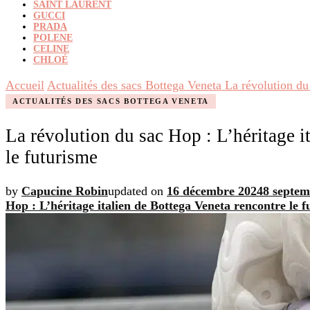
SAINT LAURENT
GUCCI
PRADA
POLENE
CELINE
CHLOÉ
Accueil
Actualités des sacs Bottega Veneta
La révolution du
ACTUALITÉS DES SACS BOTTEGA VENETA
La révolution du sac Hop : L’héritage i
le futurisme
by
Capucine Robin
updated on
16 décembre 2024
8 septem
Hop : L’héritage italien de Bottega Veneta rencontre le 