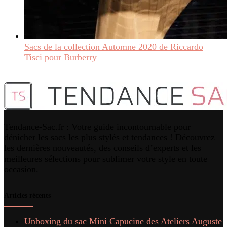
Sacs de la collection Automne 2020 de Riccardo
Tisci pour Burberry
Tendance-Sac.fr : Votre guide incontournable pour
dénicher les sacs les plus stylés et tendances ! Découvrez
les dernières nouveautés, des conseils d’experts et les
meilleures sélections pour sublimer votre style en toute
occasion.
Articles récents
Unboxing du sac Mini Capucine des Ateliers Auguste