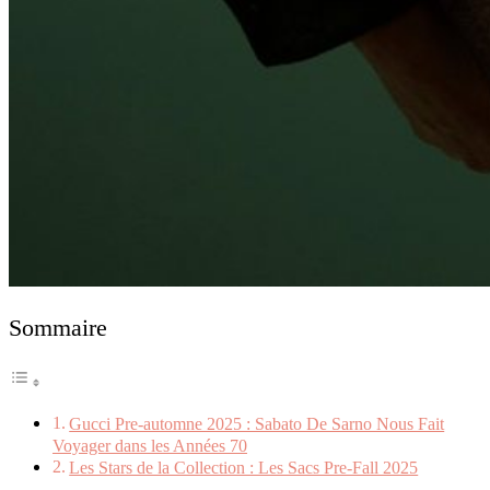
Sommaire
Gucci Pre-automne 2025 : Sabato De Sarno Nous Fait
Voyager dans les Années 70
Les Stars de la Collection : Les Sacs Pre-Fall 2025