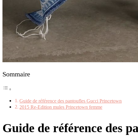
Sommaire
Guide de référence des pantoufles Gucci Princetown
2015 Re-Edition mules Princetown femme
Guide de référence des p