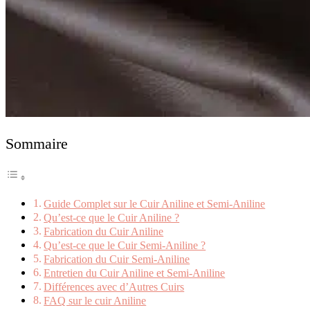
Sommaire
Guide Complet sur le Cuir Aniline et Semi-Aniline
Qu’est-ce que le Cuir Aniline ?
Fabrication du Cuir Aniline
Qu’est-ce que le Cuir Semi-Aniline ?
Fabrication du Cuir Semi-Aniline
Entretien du Cuir Aniline et Semi-Aniline
Différences avec d’Autres Cuirs
FAQ sur le cuir Aniline