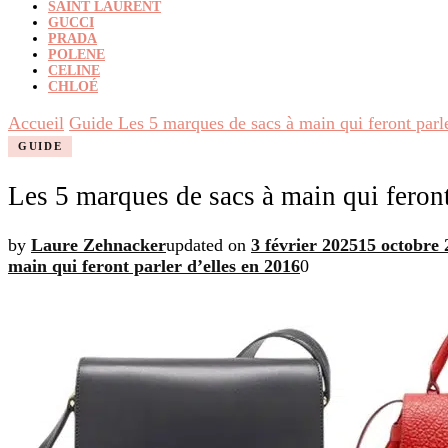
SAINT LAURENT
GUCCI
PRADA
POLENE
CELINE
CHLOÉ
Accueil
Guide
Les 5 marques de sacs à main qui feront parl
GUIDE
Les 5 marques de sacs à main qui feront
by
Laure Zehnacker
updated on
3 février 2025
15 octobre 
main qui feront parler d’elles en 2016
0