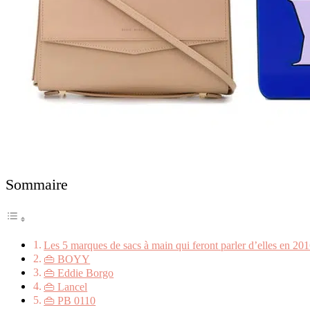
Sommaire
Les 5 marques de sacs à main qui feront parler d’elles en 20
👜 BOYY
👜 Eddie Borgo
👜 Lancel
👜 PB 0110