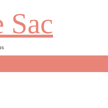
 Sac
016