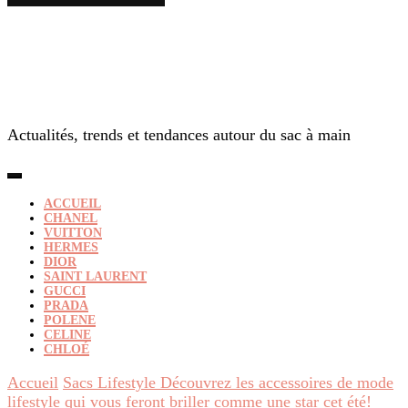
Actualités, trends et tendances autour du sac à main
ACCUEIL
CHANEL
VUITTON
HERMES
DIOR
SAINT LAURENT
GUCCI
PRADA
POLENE
CELINE
CHLOÉ
Accueil
Sacs Lifestyle
Découvrez les accessoires de mode
lifestyle qui vous feront briller comme une star cet été!