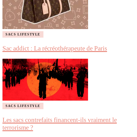
SACS LIFESTYLE
Sac addict : La récréothérapeute de Paris
SACS LIFESTYLE
Les sacs contrefaits financent-ils vraiment le
terrorisme ?