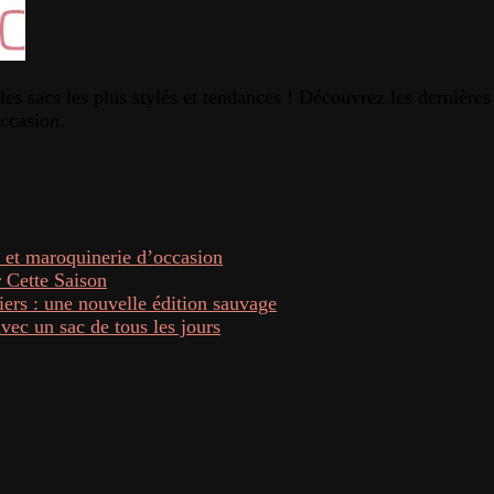
es sacs les plus stylés et tendances ! Découvrez les dernières
occasion.
 et maroquinerie d’occasion
 Cette Saison
ers : une nouvelle édition sauvage
ec un sac de tous les jours