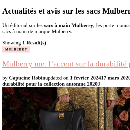
Actualités et avis sur les sacs Mulber
Un éditorial sur les
sacs à main Mulberry
, les porte monna
sacs à main de marque Mulberry.
Showing
1 Result(s)
MULBERRY
Mulberry met l’accent sur la durabilité
by
Capucine Robin
updated on
1 février 2024
17 mars 202
durabilité pour la collection automne 2020
0