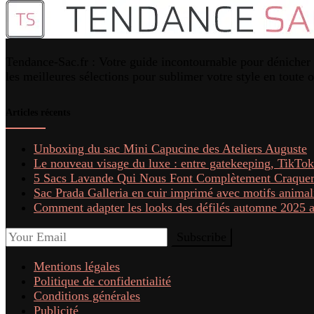
Tendance-Sac.fr : Votre guide incontournable pour dénicher l
les meilleures sélections pour sublimer votre style en toute 
Articles récents
Unboxing du sac Mini Capucine des Ateliers Auguste
Le nouveau visage du luxe : entre gatekeeping, TikTok
5 Sacs Lavande Qui Nous Font Complètement Craquer
Sac Prada Galleria en cuir imprimé avec motifs animali
Comment adapter les looks des défilés automne 2025 av
Mentions légales
Politique de confidentialité
Conditions générales
Publicité