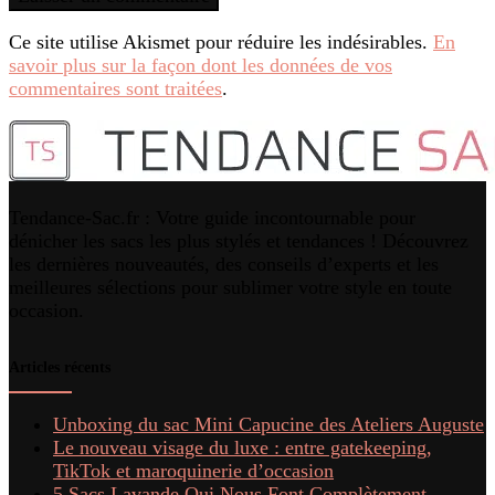
Ce site utilise Akismet pour réduire les indésirables.
En
savoir plus sur la façon dont les données de vos
commentaires sont traitées
.
Tendance-Sac.fr : Votre guide incontournable pour
dénicher les sacs les plus stylés et tendances ! Découvrez
les dernières nouveautés, des conseils d’experts et les
meilleures sélections pour sublimer votre style en toute
occasion.
Articles récents
Unboxing du sac Mini Capucine des Ateliers Auguste
Le nouveau visage du luxe : entre gatekeeping,
TikTok et maroquinerie d’occasion
5 Sacs Lavande Qui Nous Font Complètement