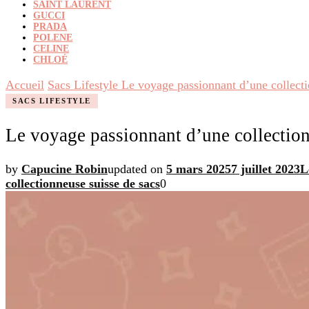
SAINT LAURENT
GUCCI
PRADA
POLENE
CELINE
CHLOÉ
Accueil
Sacs Lifestyle
Le voyage passionnant d’une collecti
SACS LIFESTYLE
Le voyage passionnant d’une collection
by
Capucine Robin
updated on
5 mars 2025
7 juillet 2023
L
collectionneuse suisse de sacs
0