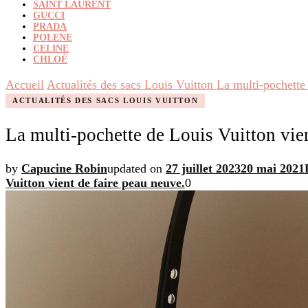
SAINT LAURENT
GUCCI
PRADA
POLENE
CELINE
CHLOÉ
Accueil
Actualités des sacs Louis Vuitton
La multi-pochette 
ACTUALITÉS DES SACS LOUIS VUITTON
La multi-pochette de Louis Vuitton vien
by
Capucine Robin
updated on
27 juillet 2023
20 mai 2021
Vuitton vient de faire peau neuve.
0