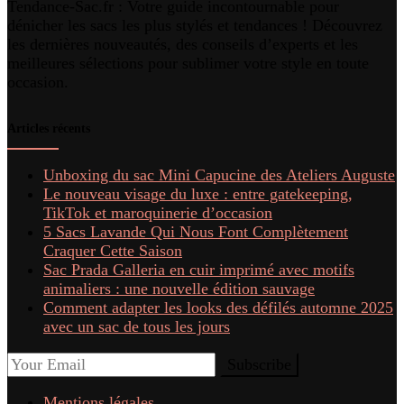
Tendance-Sac.fr : Votre guide incontournable pour
dénicher les sacs les plus stylés et tendances ! Découvrez
les dernières nouveautés, des conseils d’experts et les
meilleures sélections pour sublimer votre style en toute
occasion.
Articles récents
Unboxing du sac Mini Capucine des Ateliers Auguste
Le nouveau visage du luxe : entre gatekeeping,
TikTok et maroquinerie d’occasion
5 Sacs Lavande Qui Nous Font Complètement
Craquer Cette Saison
Sac Prada Galleria en cuir imprimé avec motifs
animaliers : une nouvelle édition sauvage
Comment adapter les looks des défilés automne 2025
avec un sac de tous les jours
Mentions légales