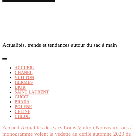
Actualités, trends et tendances autour du sac à main
ACCUEIL
CHANEL
VUITTON
HERMES
DIOR
SAINT LAURENT
GUCCI
PRADA
POLENE
CELINE
CHLOÉ
Accueil
Actualités des sacs Louis Vuitton
Nouveaux sacs à
monogramme volent la vedette au défilé automne 2020 de