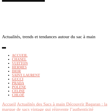
Actualités, trends et tendances autour du sac à main
ACCUEIL
CHANEL
VUITTON
HERMES
DIOR
SAINT LAURENT
GUCCI
PRADA
POLENE
CELINE
CHLOÉ
Accueil
Actualités des Sacs à main
Découvrir Bagaran : la
marque de sacs vintage qui réinvente l’authenticité