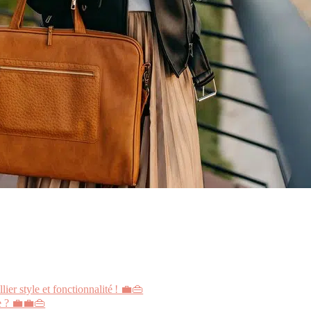
ier style et fonctionnalité ! 💼👜
e ? 💼💼👜