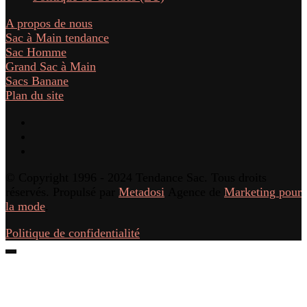
A propos de nous
Sac à Main tendance
Sac Homme
Grand Sac à Main
Sacs Banane
Plan du site
© Copyright 1996 - 2024 Tendance Sac. Tous droits
réservés. Propulsé par
Metadosi
Agence de
Marketing pour
la mode
.
Politique de confidentialité