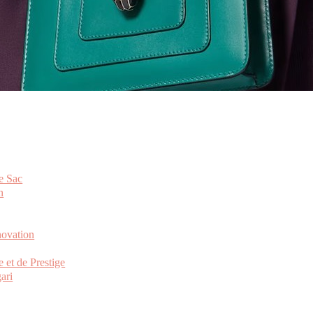
e Sac
n
novation
e et de Prestige
ari