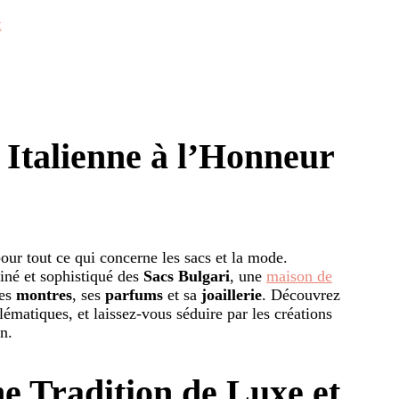
t
 Italienne à l’Honneur
pour tout ce qui concerne les sacs et la mode.
finé et sophistiqué des
Sacs Bulgari
, une
maison de
ses
montres
, ses
parfums
et sa
joaillerie
. Découvrez
lématiques, et laissez-vous séduire par les créations
n.
ne Tradition de Luxe et