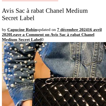
Avis Sac à rabat Chanel Medium
Secret Label
by
Capucine Robin
updated on
7 décembre 2024
16 avril
2020
Leave a Comment
on Avis Sac à rabat Chanel
Medium Secret Label
0