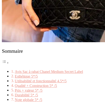
Sommaire
Avis Sac à rabat Chanel Medium Secret Label
Esthétique 5*/5
Utilisabilité et fonctionnalité 4.5*/5
Qualité + Construction 5* /5
Prix + valeur 5* /5
Durabilité 5* /5
Note globale 5* /5