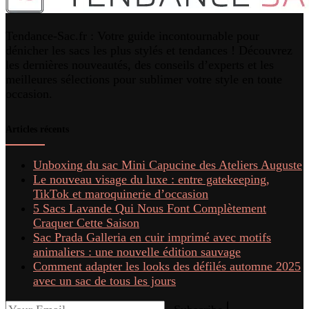
Tendance-Sac.fr : Votre guide incontournable pour
dénicher les sacs les plus stylés et tendances ! Découvrez
les dernières nouveautés, des conseils d’experts et les
meilleures sélections pour sublimer votre style en toute
occasion.
Articles récents
Unboxing du sac Mini Capucine des Ateliers Auguste
Le nouveau visage du luxe : entre gatekeeping,
TikTok et maroquinerie d’occasion
5 Sacs Lavande Qui Nous Font Complètement
Craquer Cette Saison
Sac Prada Galleria en cuir imprimé avec motifs
animaliers : une nouvelle édition sauvage
Comment adapter les looks des défilés automne 2025
avec un sac de tous les jours