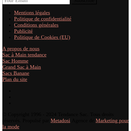
Mentions légales
Politique de confidentialité
Conditions générales
Publicité
Politique de Cookies (EU)
A propos de nous
Sac à Main tendance
Sac Homme
Grand Sac à Main
Sacs Banane
Plan du site
© Copyright 1996 - 2024 Tendance Sac. Tous droits
réservés. Propulsé par
Metadosi
Agence de
Marketing pour
la mode
.