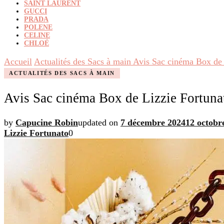
SAINT LAURENT
GUCCI
PRADA
POLENE
CELINE
CHLOÉ
Accueil
Actualités des Sacs à main
Avis Sac cinéma Box de 
ACTUALITÉS DES SACS À MAIN
Avis Sac cinéma Box de Lizzie Fortuna
by
Capucine Robin
updated on
7 décembre 2024
12 octobr
Lizzie Fortunato
0