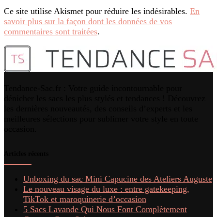
Ce site utilise Akismet pour réduire les indésirables.
En
savoir plus sur la façon dont les données de vos
commentaires sont traitées
.
Tendance-Sac.fr : Votre guide incontournable pour
dénicher les sacs les plus stylés et tendances ! Découvrez
les dernières nouveautés, des conseils d’experts et les
meilleures sélections pour sublimer votre style en toute
occasion.
Articles récents
Unboxing du sac Mini Capucine des Ateliers Auguste
Le nouveau visage du luxe : entre gatekeeping,
TikTok et maroquinerie d’occasion
5 Sacs Lavande Qui Nous Font Complètement