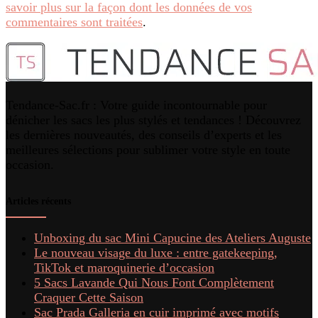
savoir plus sur la façon dont les données de vos
commentaires sont traitées
.
Tendance-Sac.fr : Votre guide incontournable pour
dénicher les sacs les plus stylés et tendances ! Découvrez
les dernières nouveautés, des conseils d’experts et les
meilleures sélections pour sublimer votre style en toute
occasion.
Articles récents
Unboxing du sac Mini Capucine des Ateliers Auguste
Le nouveau visage du luxe : entre gatekeeping,
TikTok et maroquinerie d’occasion
5 Sacs Lavande Qui Nous Font Complètement
Craquer Cette Saison
Sac Prada Galleria en cuir imprimé avec motifs