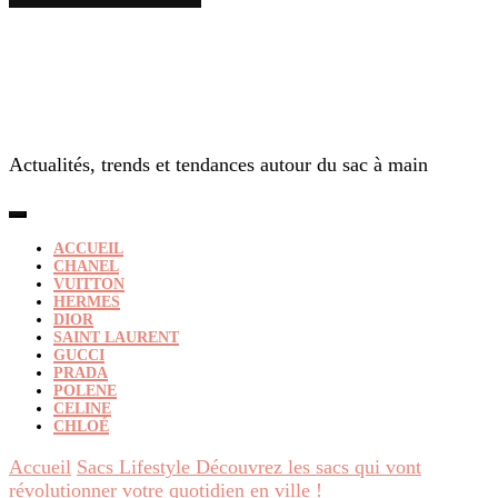
Actualités, trends et tendances autour du sac à main
ACCUEIL
CHANEL
VUITTON
HERMES
DIOR
SAINT LAURENT
GUCCI
PRADA
POLENE
CELINE
CHLOÉ
Accueil
Sacs Lifestyle
Découvrez les sacs qui vont
révolutionner votre quotidien en ville !