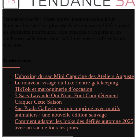
Tendance-Sac.fr : Votre guide incontournable pour
dénicher les sacs les plus stylés et tendances ! Découvrez
les dernières nouveautés, des conseils d’experts et les
meilleures sélections pour sublimer votre style en toute
occasion.
Articles récents
Unboxing du sac Mini Capucine des Ateliers Auguste
Le nouveau visage du luxe : entre gatekeeping,
TikTok et maroquinerie d’occasion
5 Sacs Lavande Qui Nous Font Complètement
Craquer Cette Saison
Sac Prada Galleria en cuir imprimé avec motifs
animaliers : une nouvelle édition sauvage
Comment adapter les looks des défilés automne 2025
avec un sac de tous les jours