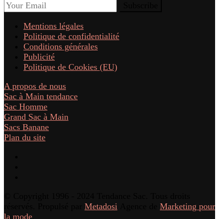
Mentions légales
Politique de confidentialité
Conditions générales
Publicité
Politique de Cookies (EU)
A propos de nous
Sac à Main tendance
Sac Homme
Grand Sac à Main
Sacs Banane
Plan du site
© Copyright 1996 - 2024 Tendance Sac. Tous droits
réservés. Propulsé par
Metadosi
Agence de
Marketing pour
la mode
.