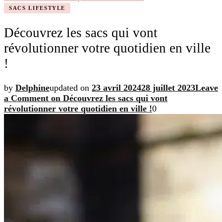
SACS LIFESTYLE
Découvrez les sacs qui vont
révolutionner votre quotidien en ville
!
by
Delphine
updated on
23 avril 2024
28 juillet 2023
Leave
a Comment
on Découvrez les sacs qui vont
révolutionner votre quotidien en ville !
0