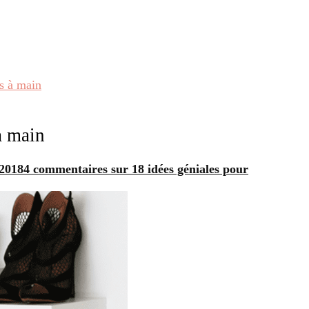
cs à main
à main
 2018
4 commentaires
sur 18 idées géniales pour