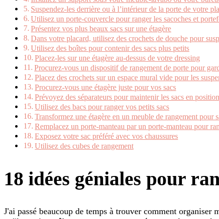
Suspendez-les derrière ou à l’intérieur de la porte de votre pl
Utilisez un porte-couvercle pour ranger les sacoches et portef
Présentez vos plus beaux sacs sur une étagère
Dans votre placard, utilisez des crochets de douche pour susp
Utilisez des boîtes pour contenir des sacs plus petits
Placez-les sur une étagère au-dessus de votre dressing
Procurez-vous un dispositif de rangement de porte pour gard
Placez des crochets sur un espace mural vide pour les susp
Procurez-vous une étagère juste pour vos sacs
Prévoyez des séparateurs pour maintenir les sacs en position
Utilisez des bacs pour ranger vos petits sacs
Transformez une étagère en un meuble de rangement pour s
Remplacez un porte-manteau par un porte-manteau pour ran
Exposez votre sac préféré avec vos chaussures
Utilisez des cubes de rangement
18 idées géniales pour ra
J'ai passé beaucoup de temps à trouver comment organiser m