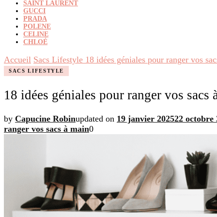
SAINT LAURENT
GUCCI
PRADA
POLENE
CELINE
CHLOÉ
Accueil
Sacs Lifestyle
18 idées géniales pour ranger vos sa
SACS LIFESTYLE
18 idées géniales pour ranger vos sacs 
by
Capucine Robin
updated on
19 janvier 2025
22 octobre
ranger vos sacs à main
0