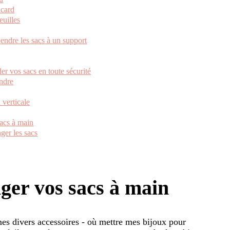
acard
euilles
endre les sacs à un support
er vos sacs en toute sécurité
endre
 verticale
acs à main
ger les sacs
nger vos sacs à main
es divers accessoires - où mettre mes bijoux pour