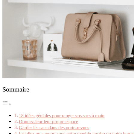
Sommaire
18 idées géniales pour ranger vos sacs à main
Donnez-leur leur propre espace
Garder les sacs dans des porte-revues
Installez un support sous votre meuble-lavabo ou votre burea