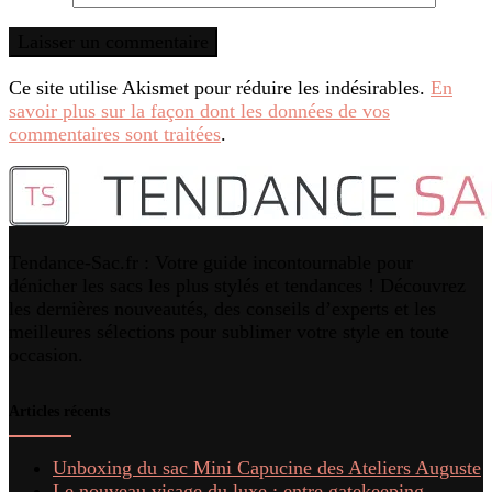
Ce site utilise Akismet pour réduire les indésirables.
En
savoir plus sur la façon dont les données de vos
commentaires sont traitées
.
Tendance-Sac.fr : Votre guide incontournable pour
dénicher les sacs les plus stylés et tendances ! Découvrez
les dernières nouveautés, des conseils d’experts et les
meilleures sélections pour sublimer votre style en toute
occasion.
Articles récents
Unboxing du sac Mini Capucine des Ateliers Auguste
Le nouveau visage du luxe : entre gatekeeping,