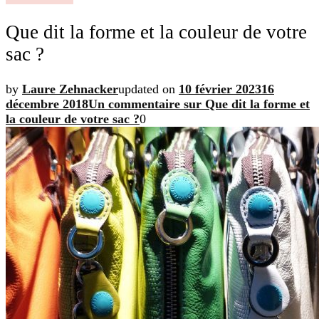
Que dit la forme et la couleur de votre
sac ?
by
Laure Zehnacker
updated on
10 février 2023
16
décembre 2018
Un commentaire
sur Que dit la forme et
la couleur de votre sac ?
0