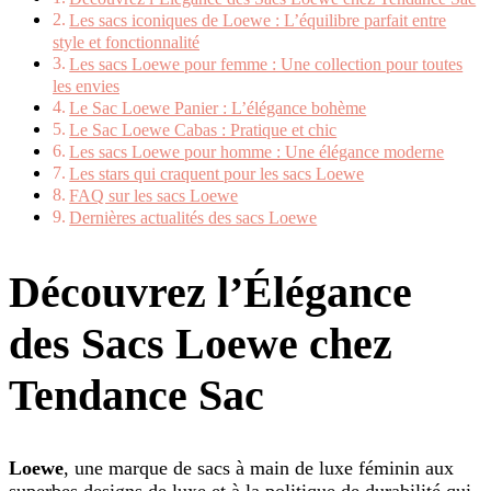
Les sacs iconiques de Loewe : L’équilibre parfait entre
style et fonctionnalité
Les sacs Loewe pour femme : Une collection pour toutes
les envies
Le Sac Loewe Panier : L’élégance bohème
Le Sac Loewe Cabas : Pratique et chic
Les sacs Loewe pour homme : Une élégance moderne
Les stars qui craquent pour les sacs Loewe
FAQ sur les sacs Loewe
Dernières actualités des sacs Loewe
Découvrez l’Élégance
des Sacs Loewe chez
Tendance Sac
Loewe
, une marque de sacs à main de luxe féminin aux
superbes designs de luxe et à la politique de durabilité qui