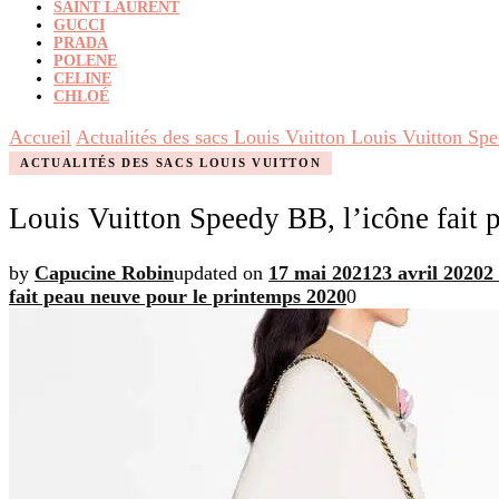
SAINT LAURENT
GUCCI
PRADA
POLENE
CELINE
CHLOÉ
Accueil
Actualités des sacs Louis Vuitton
Louis Vuitton Spe
ACTUALITÉS DES SACS LOUIS VUITTON
Louis Vuitton Speedy BB, l’icône fait 
by
Capucine Robin
updated on
17 mai 2021
23 avril 2020
2
fait peau neuve pour le printemps 2020
0