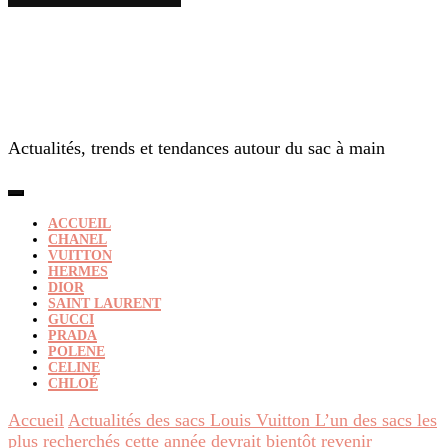
Actualités, trends et tendances autour du sac à main
ACCUEIL
CHANEL
VUITTON
HERMES
DIOR
SAINT LAURENT
GUCCI
PRADA
POLENE
CELINE
CHLOÉ
Accueil
Actualités des sacs Louis Vuitton
L’un des sacs les
plus recherchés cette année devrait bientôt revenir