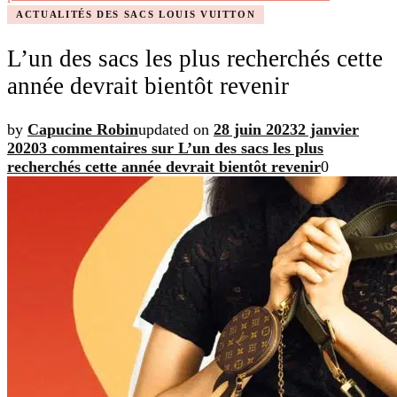
ACTUALITÉS DES SACS LOUIS VUITTON
L’un des sacs les plus recherchés cette
année devrait bientôt revenir
by
Capucine Robin
updated on
28 juin 2023
2 janvier
2020
3 commentaires
sur L’un des sacs les plus
recherchés cette année devrait bientôt revenir
0