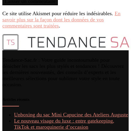
Ce site utilise Akismet pour réduire les indésirables.
En
savoir plus sur la façon dont les données de vos
commentaires sont traitées
.
Tendance-Sac.fr : Votre guide incontournable pour
dénicher les sacs les plus stylés et tendances ! Découvrez
les dernières nouveautés, des conseils d’experts et les
meilleures sélections pour sublimer votre style en toute
occasion.
Articles récents
Unboxing du sac Mini Capucine des Ateliers Auguste
Le nouveau visage du luxe : entre gatekeeping,
TikTok et maroquinerie d’occasion