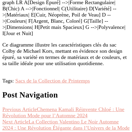
graph LR A[Design Épuré] -->|Forme Rectangulaire|
B(Chic) A -->|Fonctionnel| C(Utilitaire) D[Variété] --
>|Matériaux| E[Cuir, Néoprène, Poil de Veau] D --
>|Couleurs| F[Argent, Blanc, Coloré] G[Taille] --
>|Dimensions| H[Petit mais Spacieux] G -->|Polyvalence|
I[Jour et Nuit]
Ce diagramme illustre les caractéristiques clés du sac
Colby de Michael Kors, mettant en évidence son design
épuré, sa variété en termes de matériaux et de couleurs, et
sa taille idéale pour une utilisation quotidienne.
Tags:
Sacs de la Collection de Printemps
Post Navigation
Previous Article
Chemena Kamali Réinvente Chloé : Une
Révolution Mode pour l’Automne 2024
Next Article
La Collection Valentino Le Noir Automne
2024 : Une Révolution Élégante dans l’Univers de la Mode