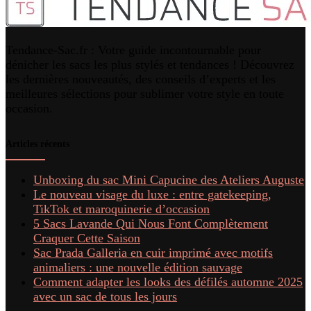
Tendance-Sac.fr : Votre guide incontournable pour
dénicher les sacs les plus stylés et tendances ! Découvrez
les dernières nouveautés, des conseils d’experts et les
meilleures sélections pour sublimer votre style en toute
occasion.
Articles récents
Unboxing du sac Mini Capucine des Ateliers Auguste
Le nouveau visage du luxe : entre gatekeeping,
TikTok et maroquinerie d’occasion
5 Sacs Lavande Qui Nous Font Complètement
Craquer Cette Saison
Sac Prada Galleria en cuir imprimé avec motifs
animaliers : une nouvelle édition sauvage
Comment adapter les looks des défilés automne 2025
avec un sac de tous les jours