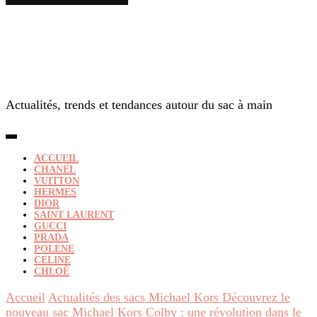
Actualités, trends et tendances autour du sac à main
ACCUEIL
CHANEL
VUITTON
HERMES
DIOR
SAINT LAURENT
GUCCI
PRADA
POLENE
CELINE
CHLOÉ
Accueil
Actualités des sacs Michael Kors
Découvrez le
nouveau sac Michael Kors Colby : une révolution dans le