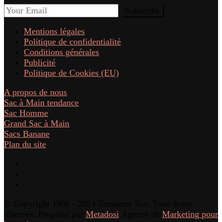
Mentions légales
Politique de confidentialité
Conditions générales
Publicité
Politique de Cookies (EU)
A propos de nous
Sac à Main tendance
Sac Homme
Grand Sac à Main
Sacs Banane
Plan du site
© Copyright 1996 - 2024 Tendance Sac. Tous droits
réservés. Propulsé par
Metadosi
Agence de
Marketing pour