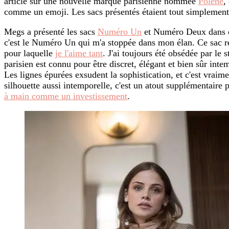
article sur une nouvelle marque parisienne nommée
Polène
,
comme un emoji. Les sacs présentés étaient tout simplement
Megs a présenté les sacs
Numéro Un
et Numéro Deux dans ce
c'est le Numéro Un qui m'a stoppée dans mon élan. Ce sac res
pour laquelle
je l'aime tant
. J'ai toujours été obsédée par le s
parisien est connu pour être discret, élégant et bien sûr inte
Les lignes épurées exsudent la sophistication, et c'est vrai
silhouette aussi intemporelle, c'est un atout supplémentaire
à main comme un investissement
.