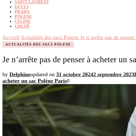
SAINT LAURENT
GUCCI
PRADA
POLENE
CELINE
CHLOÉ
Accueil
Actualités des sacs Polene
Je n’arrête pas de penser
ACTUALITÉS DES SACS POLENE
Je n’arrête pas de penser à acheter un s
by
Delphine
updated on
31 octobre 2024
2 septembre 2023
acheter un sac Polène Paris
0