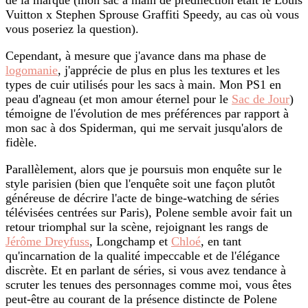
de la marque (mon sac à main de prédilection était le Louis
Vuitton x Stephen Sprouse Graffiti Speedy, au cas où vous
vous poseriez la question).
Cependant, à mesure que j'avance dans ma phase de
logomanie
, j'apprécie de plus en plus les textures et les
types de cuir utilisés pour les sacs à main. Mon PS1 en
peau d'agneau (et mon amour éternel pour le
Sac de Jour
)
témoigne de l'évolution de mes préférences par rapport à
mon sac à dos Spiderman, qui me servait jusqu'alors de
fidèle.
Parallèlement, alors que je poursuis mon enquête sur le
style parisien (bien que l'enquête soit une façon plutôt
généreuse de décrire l'acte de binge-watching de séries
télévisées centrées sur Paris), Polene semble avoir fait un
retour triomphal sur la scène, rejoignant les rangs de
Jérôme Dreyfuss
, Longchamp et
Chloé
, en tant
qu'incarnation de la qualité impeccable et de l'élégance
discrète. Et en parlant de séries, si vous avez tendance à
scruter les tenues des personnages comme moi, vous êtes
peut-être au courant de la présence distincte de Polene