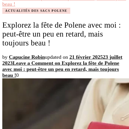
beau !
ACTUALITÉS DES SACS POLENE
Explorez la fête de Polene avec moi :
peut-être un peu en retard, mais
toujours beau !
by
Capucine Robin
updated on
21 février 2025
23 juillet
2023
Leave a Comment
on Explorez la fête de Polene
avec moi : peut-être un peu en retard, mais toujours
beau !
0