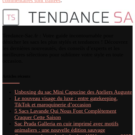
commentaires sont traitées
.
Tendance-Sac.fr : Votre guide incontournable pour
dénicher les sacs les plus stylés et tendances ! Découvrez
les dernières nouveautés, des conseils d’experts et les
meilleures sélections pour sublimer votre style en toute
occasion.
Articles récents
Unboxing du sac Mini Capucine des Ateliers Auguste
Le nouveau visage du luxe : entre gatekeeping,
TikTok et maroquinerie d’occasion
5 Sacs Lavande Qui Nous Font Complètement
Craquer Cette Saison
Sac Prada Galleria en cuir imprimé avec motifs
animaliers : une nouvelle édition sauvage