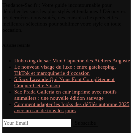
Tendance-Sac.fr : Votre guide incontournable pour
dénicher les sacs les plus stylés et tendances ! Découvrez
les dernières nouveautés, des conseils d’experts et les
meilleures sélections pour sublimer votre style en toute
occasion.
Articles récents
Unboxing du sac Mini Capucine des Ateliers Auguste
Le nouveau visage du luxe : entre gatekeeping,
TikTok et maroquinerie d’occasion
5 Sacs Lavande Qui Nous Font Complètement
Craquer Cette Saison
Sac Prada Galleria en cuir imprimé avec motifs
animaliers : une nouvelle édition sauvage
Comment adapter les looks des défilés automne 2025
avec un sac de tous les jours