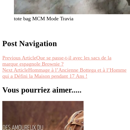
tote bag MCM Mode Travia
Post Navigation
Previous Article
Que se passe-t-il avec les sacs de la
marque espagnole Brownie ?
Next Article
Hommage à l’Ancienne Bottega et à l’Homme
qui a Défini la Maison pendant 17 Ans !
Vous pourriez aimer.....