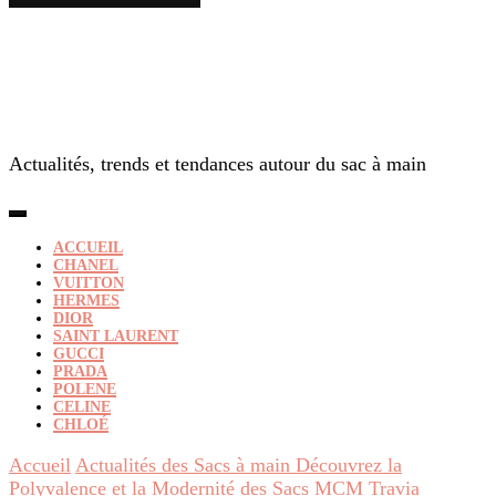
Actualités, trends et tendances autour du sac à main
ACCUEIL
CHANEL
VUITTON
HERMES
DIOR
SAINT LAURENT
GUCCI
PRADA
POLENE
CELINE
CHLOÉ
Accueil
Actualités des Sacs à main
Découvrez la
Polyvalence et la Modernité des Sacs MCM Travia