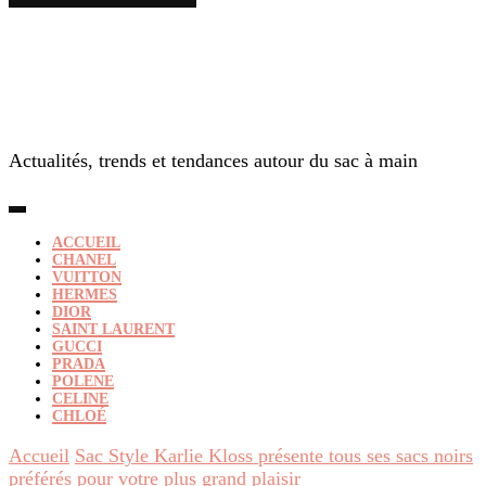
Actualités, trends et tendances autour du sac à main
ACCUEIL
CHANEL
VUITTON
HERMES
DIOR
SAINT LAURENT
GUCCI
PRADA
POLENE
CELINE
CHLOÉ
Accueil
Sac Style
Karlie Kloss présente tous ses sacs noirs
préférés pour votre plus grand plaisir