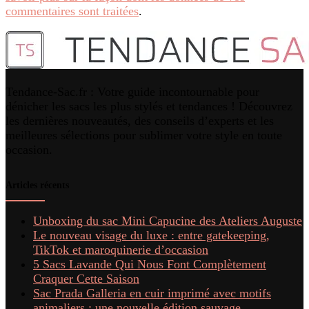
commentaires sont traitées
.
Tendance-Sac.fr : Votre guide incontournable pour
dénicher les sacs les plus stylés et tendances ! Découvrez
les dernières nouveautés, des conseils d’experts et les
meilleures sélections pour sublimer votre style en toute
occasion.
Articles récents
Unboxing du sac Mini Capucine des Ateliers Auguste
Le nouveau visage du luxe : entre gatekeeping,
TikTok et maroquinerie d’occasion
5 Sacs Lavande Qui Nous Font Complètement
Craquer Cette Saison
Sac Prada Galleria en cuir imprimé avec motifs
animaliers : une nouvelle édition sauvage