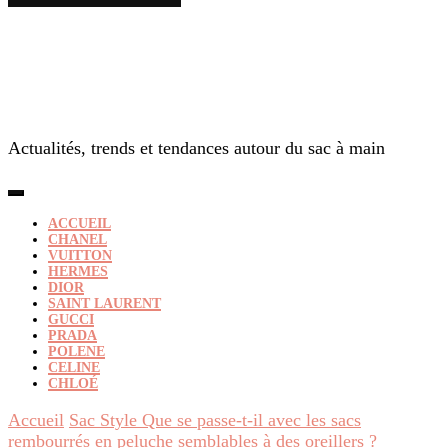
Actualités, trends et tendances autour du sac à main
ACCUEIL
CHANEL
VUITTON
HERMES
DIOR
SAINT LAURENT
GUCCI
PRADA
POLENE
CELINE
CHLOÉ
Accueil
Sac Style
Que se passe-t-il avec les sacs
rembourrés en peluche semblables à des oreillers ?