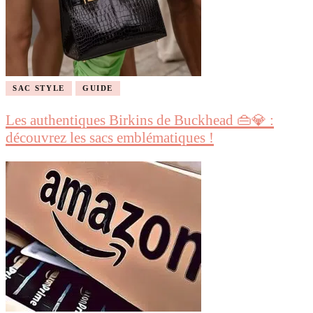
SAC STYLE
GUIDE
Les authentiques Birkins de Buckhead 👜💎 :
découvrez les sacs emblématiques !