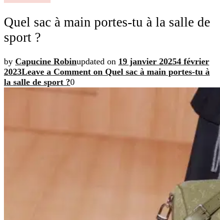
Quel sac à main portes-tu à la salle de
sport ?
by
Capucine Robin
updated on
19 janvier 2025
4 février
2023
Leave a Comment
on Quel sac à main portes-tu à
la salle de sport ?
0