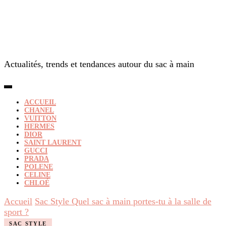
Actualités, trends et tendances autour du sac à main
ACCUEIL
CHANEL
VUITTON
HERMES
DIOR
SAINT LAURENT
GUCCI
PRADA
POLENE
CELINE
CHLOÉ
Accueil
Sac Style
Quel sac à main portes-tu à la salle de
sport ?
SAC STYLE