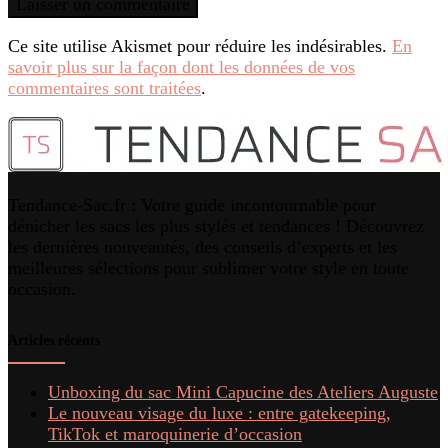
Ce site utilise Akismet pour réduire les indésirables.
En
savoir plus sur la façon dont les données de vos
commentaires sont traitées
.
Tendance-Sac.fr : Votre guide incontournable pour
dénicher les sacs les plus stylés et tendances ! Découvrez
les dernières nouveautés, des conseils d’experts et les
meilleures sélections pour sublimer votre style en toute
occasion.
Articles récents
Unboxing du sac Mini Capucine des Ateliers Auguste
Le nouveau visage du luxe : entre gatekeeping,
TikTok et maroquinerie d’occasion