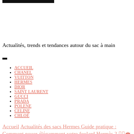
Actualités, trends et tendances autour du sac à main
ACCUEIL
CHANEL
VUITTON
HERMES
DIOR
SAINT LAURENT
GUCCI
PRADA
POLENE
CELINE
CHLOÉ
Accueil
Actualités des sacs Hermes
Guide pratique :
Comment nouer élégamment votre foulard Hermès ? 💁‍♀️💼