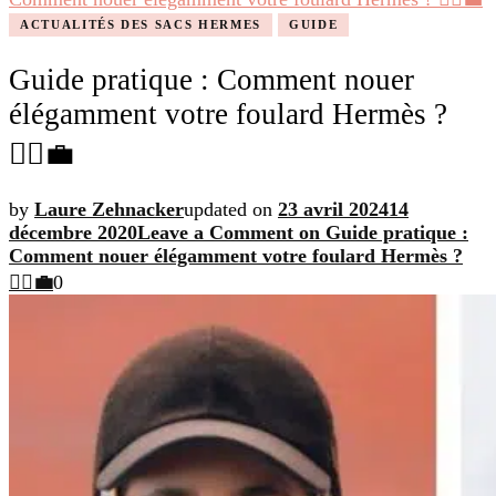
ACTUALITÉS DES SACS HERMES
GUIDE
Guide pratique : Comment nouer
élégamment votre foulard Hermès ?
💁‍♀️💼
by
Laure Zehnacker
updated on
23 avril 2024
14
décembre 2020
Leave a Comment
on Guide pratique :
Comment nouer élégamment votre foulard Hermès ?
💁‍♀️💼
0