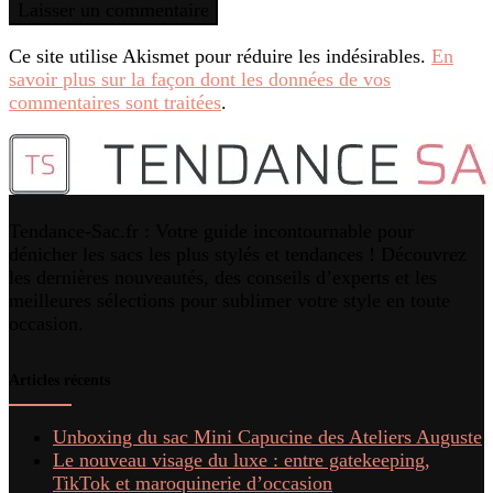
Ce site utilise Akismet pour réduire les indésirables.
En
savoir plus sur la façon dont les données de vos
commentaires sont traitées
.
Tendance-Sac.fr : Votre guide incontournable pour
dénicher les sacs les plus stylés et tendances ! Découvrez
les dernières nouveautés, des conseils d’experts et les
meilleures sélections pour sublimer votre style en toute
occasion.
Articles récents
Unboxing du sac Mini Capucine des Ateliers Auguste
Le nouveau visage du luxe : entre gatekeeping,
TikTok et maroquinerie d’occasion