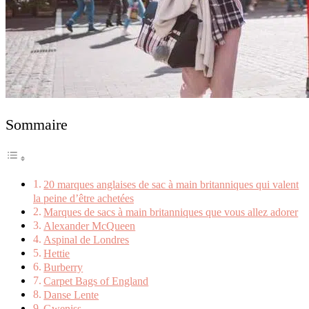
Sommaire
20 marques anglaises de sac à main britanniques qui valent
la peine d’être achetées
Marques de sacs à main britanniques que vous allez adorer
Alexander McQueen
Aspinal de Londres
Hettie
Burberry
Carpet Bags of England
Danse Lente