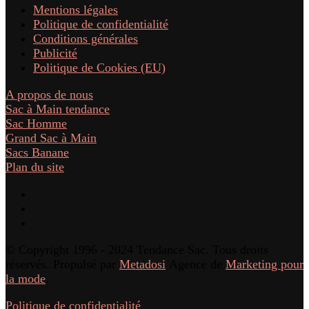
Mentions légales
Politique de confidentialité
Conditions générales
Publicité
Politique de Cookies (EU)
A propos de nous
Sac à Main tendance
Sac Homme
Grand Sac à Main
Sacs Banane
Plan du site
© Copyright 1996 - 2024 Tendance Sac. Tous droits
réservés. Propulsé par
Metadosi
Agence de
Marketing pour
la mode
.
Politique de confidentialité