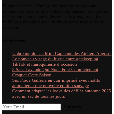
Tendance-Sac.fr : Votre guide incontournable pour
dénicher les sacs les plus stylés et tendances ! Découvrez
les dernières nouveautés, des conseils d’experts et les
meilleures sélections pour sublimer votre style en toute
occasion.
Articles récents
Unboxing du sac Mini Capucine des Ateliers Auguste
Le nouveau visage du luxe : entre gatekeeping,
TikTok et maroquinerie d’occasion
5 Sacs Lavande Qui Nous Font Complètement
Craquer Cette Saison
Sac Prada Galleria en cuir imprimé avec motifs
animaliers : une nouvelle édition sauvage
Comment adapter les looks des défilés automne 2025
avec un sac de tous les jours