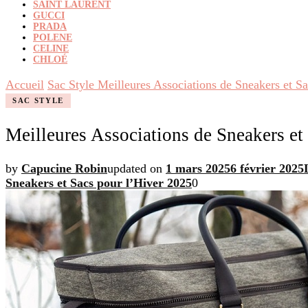
SAINT LAURENT
GUCCI
PRADA
POLENE
CELINE
CHLOÉ
Accueil
Sac Style
Meilleures Associations de Sneakers et S
SAC STYLE
Meilleures Associations de Sneakers et
by
Capucine Robin
updated on
1 mars 2025
6 février 2025
Sneakers et Sacs pour l’Hiver 2025
0