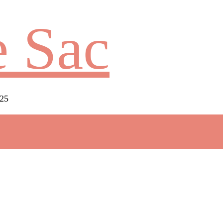
 Sac
025